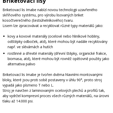
Briketovací lisy
Briketovací lis Imabe nabízí novou technologii uzavřeného
skříňového systému, pro výrobu lisovaných briket
kosočtverečného (šestiúhelníkového) tvaru.
Lisem lze zpracovávat a recyklovat různé typy materiálů jako:
kovy a kovové materiály (ocelové nebo hliníkové hobliny,
odštěpky odboček, atd), které mohou být nadále recyklovány
např. ve slévárnách a hutích
rostlinné a dřevité materiály (dřevní štěpky, organické frakce,
biomasa, atd), které mohou být rovněž opětovně použity jako
alternativa palivo
Briketovací lis Imabe je tvořen dvěma hlavními montovanými
bloky, které jsou proti sobě postaveny v úhlu 90°, proto stroj
vypadá jako písmeno T nebo L.
Stroj je navržen z laminovaným ocelových plechů a profilů tak,
aby vydržel kompresní proces všech různých materiálů, na úrovni
tlaku až 14.000 psi.