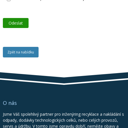
Zpět na nabídku
O nás
Jsme Váš spolehlivý partner pro inženýring recyklace a nakládání s
odpady, dodávky technologických celků, nebo celých provozů,
servis a údržbu. V tomto jsme opravdu dobří, nemějte obavy a