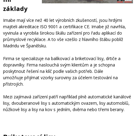
základy
Imabe mají více než 40 let výrobních zkušeností, jsou hrdými
majiteli akreditace ISO 9001 a certifikace CE. Imabe již navrhla,
vyvinula a vyrobila širokou škálu zařízení pro řadu aplikací do
průmyslové recyklace. A to vše vzešlo z hlavního štábu poblíž
Madridu ve Španělsku.
Firma se specializuje na balíkovací a briketovací lisy, drtiče a
dopravníky. Firma naslouchá svým klientům a je schopna
poskytnout řešení na klíč podle vašich potřeb. Dále
umožňuje přijímat vzorky suroviny za účelem testování na
přístrojích.
Mezi zajímavá zařízení patří například plně automatické kanálové
lisy, dvouberanové lisy s automatickým ovazem, lisy automoblů,
nůžkové lisy a lisy na kov s jedním, dvěma nebo třemi berany.