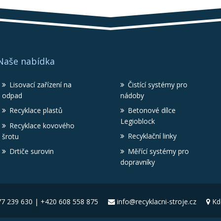
Naše nabídka
Lisovací zařízení na
Čistící systémy pro
odpad
nádoby
Recyklace plastů
Betonové dílce
Legioblock
Recyklace kovového
Recyklační linky
šrotu
Drtiče surovin
Měřící systémy pro
dopravníky
7 239 630 | +420 608 558 875
info@recyklacni-stroje.cz
Kd