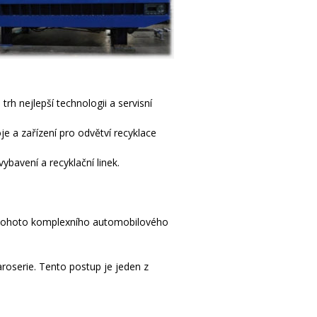
 nejlepší technologii a servisní
oje a zařízení pro odvětví recyklace
bavení a recyklační linek.
ití tohoto komplexního automobilového
aroserie. Tento postup je jeden z