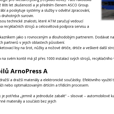
ež 80ti let zkušeností a je předním členem ASCO Group.
rábí a poskytuje systémy a služby v odvětví zpracování,
a druhotných surovin.
ou technické znalosti, které ATM zaručují vedoucí
ba recyklačních strojů a celosvětová podpora servisu a
kazníkem jako s rovnoceným a dlouhodobým partnerem. Dodávat na trh
ch partnerů v jejich oblastech působení.
etovací lisy na šrot, nůžky a nožové drtiče, drtiče a veškeré další str
a svém kontě má již přes 1000 instalací svých strojů, recyklačního vy
ilů ArnoPress A
dražší a dražší materiály a elektronické součástky. Efektivního využ
ži nebo optimalizovaným drtícím a třídícím procesem.
nek je potřeba „jemně a jednoduše zabalit“ – slisovat – automobilové k
nné materiály a součásti bez jejich