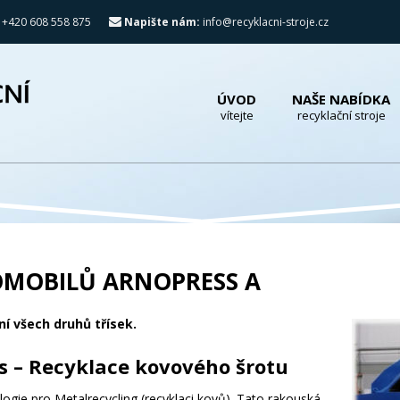
 +420 608 558 875
Napište nám:
info@recyklacni-stroje.cz
ÚVOD
NAŠE NABÍDKA
vítejte
recyklační stroje
MOBILŮ ARNOPRESS A
ní všech druhů třísek.
 – Recyklace kovového šrotu
gie pro Metalrecycling (recyklaci kovů). Tato rakouská