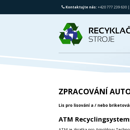
Kontaktujte nás:
+420 777 239 630 |
ZPRACOVÁNÍ AUTO
Lis pro lisování a / nebo briketová
ATM Recyclingsystems
ATM je zkratka pro Arnoldovy Technolo