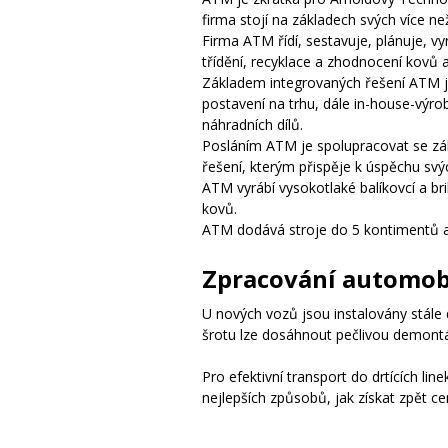
firma stojí na základech svých více n
Firma ATM řídí, sestavuje, plánuje, vy
třídění, recyklace a zhodnocení kovů 
Základem integrovaných řešení ATM js
postavení na trhu, dále in-house-výro
náhradních dílů.
Posláním ATM je spolupracovat se zá
řešení, kterým přispěje k úspěchu svý
ATM vyrábí vysokotlaké balíkovcí a brik
kovů.
ATM dodává stroje do 5 kontimentů a n
Zpracování automob
U nových vozů jsou instalovány stále 
šrotu lze dosáhnout pečlivou demontá
Pro efektivní transport do drtících li
nejlepších způsobů, jak získat zpět ce