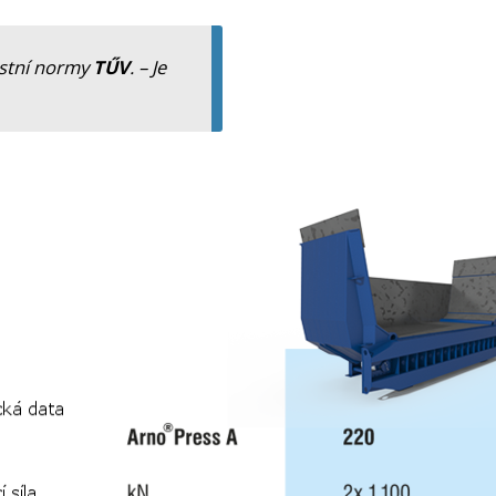
ostní normy
TŰV
. – Je