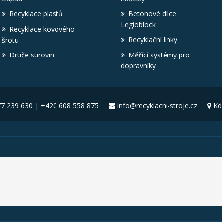
Recyklace plastů
Betonové dílce
Legioblock
Recyklace kovového
Recyklační linky
šrotu
Drtiče surovin
Měřící systémy pro
dopravníky
7 239 630 | +420 608 558 875
info@recyklacni-stroje.cz
Kd