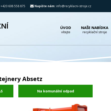
 +420 608 558 875
Napište nám:
info@recyklacni-stroje.cz
ÚVOD
NAŠE NABÍDKA
vítejte
recyklační stroje
tejnery Absetz
AS
Na komunální odpad