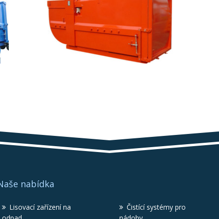
Naše nabídka
Lisovací zařízení na
Čistící systémy pro
odpad
nádoby